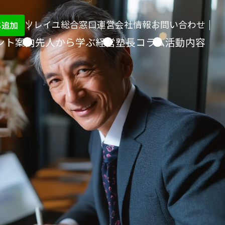
ソレイユ総合窓口
運営会社情報
お問い合わせ
ント案内
先人から学ぶ経営
塾長コラム
活動内容